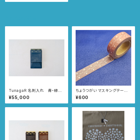
その他の商品
TunagaR 名刺入れ 青・緑青
ちょうつがい マスキングテープ
仕上げ
幅15mm×10M
¥55,000
¥600