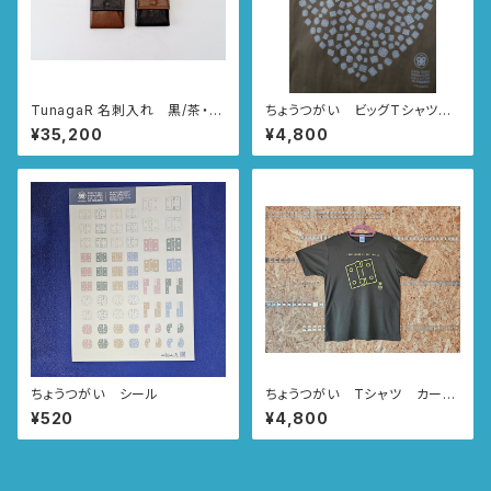
TunagaR 名刺入れ 黒/茶・
ちょうつがい ビッグTシャツ
茶/黒
カーキ CHOUTSU-GUY♥C
¥35,200
¥4,800
HOUTSU-GIRL
ちょうつがい シール
ちょうつがい Tシャツ カー
キ CHOUTSU-GUY♥CHO
¥520
¥4,800
UTSU-GIRL