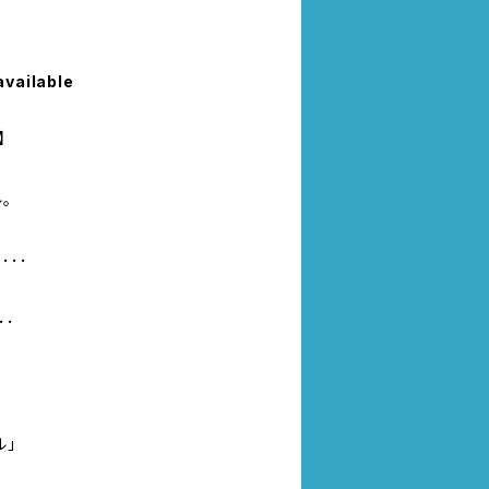
available
】
。
･･
･･
ル」