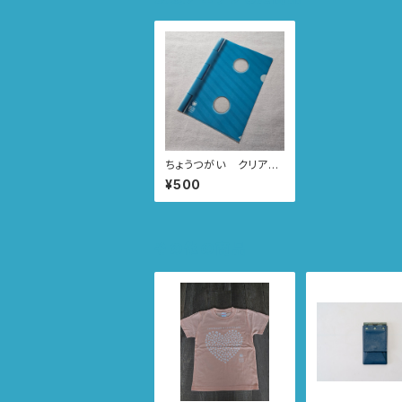
ちょうつがい クリアフ
ァイル
¥500
その他の商品